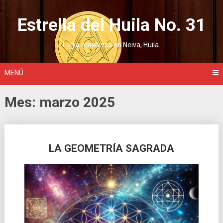
Saltar
al
Estrella del Huila No. 31
contenido
Logia masónica en Neiva, Huila.
MENÚ
Mes:
marzo 2025
Ir
LA GEOMETRÍA SAGRADA
a
las
entradas