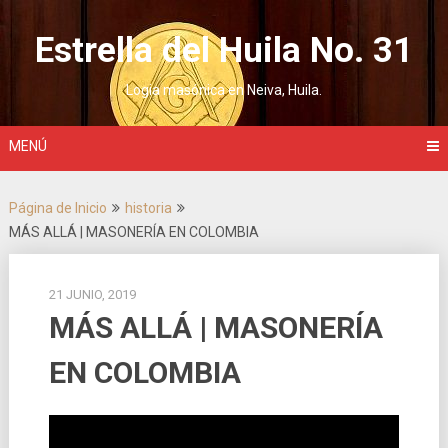
Saltar
al
Estrella del Huila No. 31
contenido
Logia masónica en Neiva, Huila.
MENÚ
Página de Inicio
historia
MÁS ALLÁ | MASONERÍA EN COLOMBIA
21 JUNIO, 2019
MÁS ALLÁ | MASONERÍA
EN COLOMBIA