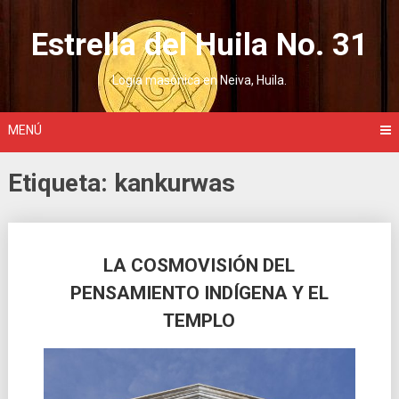
Saltar
al
Estrella del Huila No. 31
contenido
Logia masónica en Neiva, Huila.
MENÚ
Etiqueta:
kankurwas
Ir
LA COSMOVISIÓN DEL
a
PENSAMIENTO INDÍGENA Y EL
las
TEMPLO
entradas