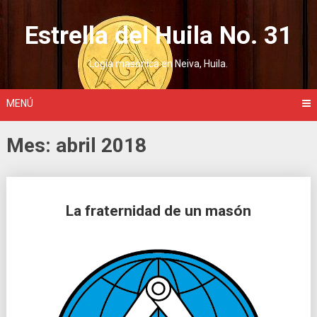
Saltar
al
Estrella del Huila No. 31
contenido
Logia masónica en Neiva, Huila.
MENÚ
Mes:
abril 2018
Ir
La fraternidad de un masón
a
las
entradas