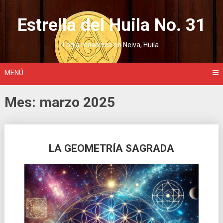
Saltar
al
Estrella del Huila No. 31
contenido
Logia masónica en Neiva, Huila.
MENÚ
Mes:
marzo 2025
Ir
LA GEOMETRÍA SAGRADA
a
las
entradas