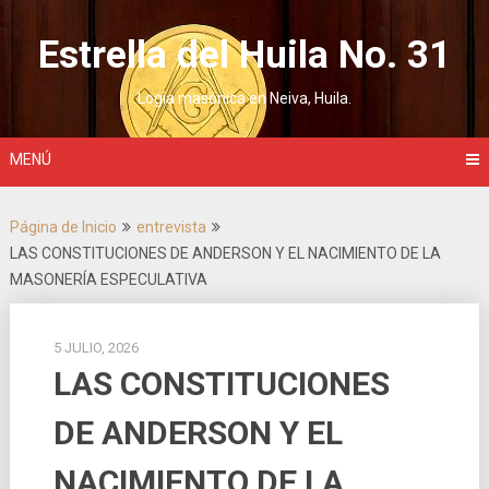
Saltar
al
Estrella del Huila No. 31
contenido
Logia masónica en Neiva, Huila.
MENÚ
Página de Inicio
entrevista
LAS CONSTITUCIONES DE ANDERSON Y EL NACIMIENTO DE LA
MASONERÍA ESPECULATIVA
5 JULIO, 2026
LAS CONSTITUCIONES
DE ANDERSON Y EL
NACIMIENTO DE LA