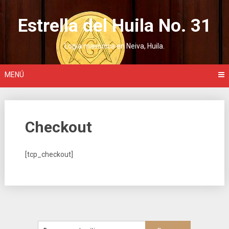
Saltar
al
Estrella del Huila No. 31
contenido
Logia masónica en Neiva, Huila.
MENÚ
Checkout
[tcp_checkout]