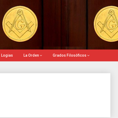
 Logias
La Orden
Grados Filosóficos