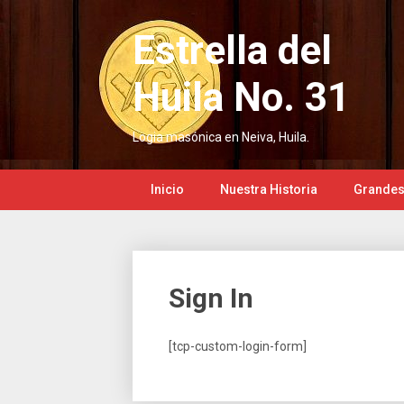
Saltar
al
Estrella del
contenido
Huila No. 31
Logia masónica en Neiva, Huila.
Inicio
Nuestra Historia
Grandes
Sign In
[tcp-custom-login-form]