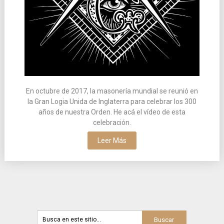
En octubre de 2017, la masonería mundial se reunió en
la Gran Logia Unida de Inglaterra para celebrar los 300
años de nuestra Orden. He acá el vídeo de esta
celebración.
Leer Más