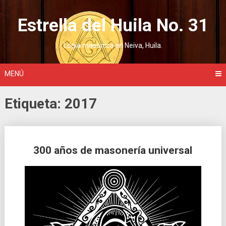
Saltar
al
Estrella del Huila No. 31
contenido
Logia masónica en Neiva, Huila.
MENÚ
Etiqueta:
2017
Ir
300 años de masonería universal
a
las
entradas