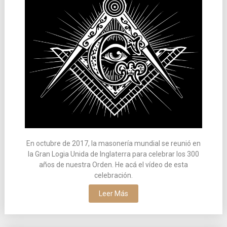
En octubre de 2017, la masonería mundial se reunió en
la Gran Logia Unida de Inglaterra para celebrar los 300
años de nuestra Orden. He acá el vídeo de esta
celebración.
Leer Más