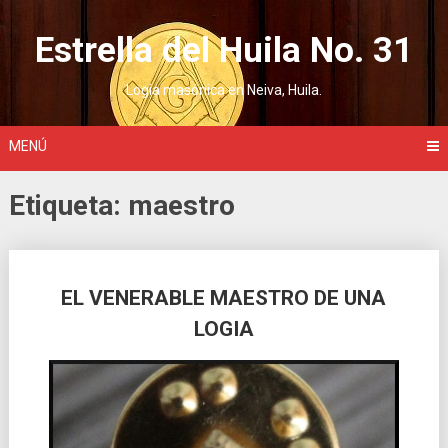
Saltar
al
Estrella del Huila No. 31
contenido
Logia masónica en Neiva, Huila.
MENÚ
Etiqueta:
maestro
Ir
EL VENERABLE MAESTRO DE UNA
a
LOGIA
las
entradas