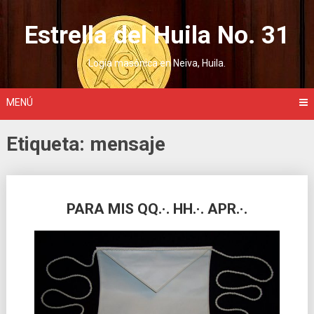
Saltar
al
Estrella del Huila No. 31
contenido
Logia masónica en Neiva, Huila.
MENÚ
Etiqueta:
mensaje
Ir
PARA MIS QQ.·. HH.·. APR.·.
a
las
entradas