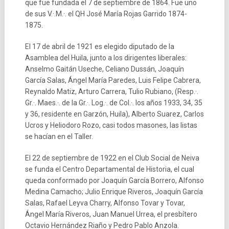
que fue fundada el 7 de septiembre de 1864. Fue uno
de sus V.·.M.·. el QH José María Rojas Garrido 1874-
1875.
El 17 de abril de 1921 es elegido diputado de la
Asamblea del Huila, junto a los dirigentes liberales:
Anselmo Gaitán Useche, Celiano Dussán, Joaquín
García Salas, Ángel María Paredes, Luis Felipe Cabrera,
Reynaldo Matiz, Arturo Carrera, Tulio Rubiano, (Resp.·.
Gr.·. Maes.·. de la Gr.·. Log.·. de Col.·. los años 1933, 34, 35
y 36, residente en Garzón, Huila), Alberto Suarez, Carlos
Ucros y Heliodoro Rozo, casi todos masones, las listas
se hacían en el Taller.
El 22 de septiembre de 1922 en el Club Social de Neiva
se funda el Centro Departamental de Historia, el cual
queda conformado por Joaquín García Borrero, Alfonso
Medina Camacho; Julio Enrique Riveros, Joaquín García
Salas, Rafael Leyva Charry, Alfonso Tovar y Tovar,
Ángel María Riveros, Juan Manuel Urrea, el presbítero
Octavio Hernández Riaño y Pedro Pablo Anzola.