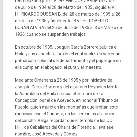
reemplazado por el V.·. H.·. ENRIQUE CABRERA G. del 1
de Julio de 1934 al 28 de Marzo de 1935 , siguió el V.·.
H.·. RICARDO DUSSAN B. del 28 de marzo de 1935 al 26
de Julio de 1935 y finalmente el V.·. H.·. ROBERTO
DURAN ALVIRA del 26 de Julio de 1935 al 3 de Marzo de
1936, cuando se suspenden trabajos.
En octubre de 1935, Joaquín García Borrero publica el
Huila y sus aspectos, libro en el cual analiza la sociedad
patriarcal y colonial del departamento y el papel que en
ella cumplen el abogado, el cura y el maestro.
Mediante Ordenanza 25 de 1935 y por iniciativa de
Joaquín García Borrero y del diputado Reynaldo Motta,
la Asamblea del Huila cambia el nombre de La
Concepción, por el de Acevedo, en honor al Tribuno del
Pueblo, quien murió en las montañas que limitan este
municipio con el Caquetá, en las cercanías al camino
del caucho. Valga recordar que el templo de los QQ.·.
HH.·. de Caballeros del Chaira de Florencia, lleva ese
nombre, José Acevedo y Gómez.