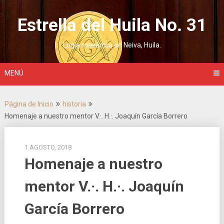
Saltar
al
Estrella del Huila No. 31
contenido
Logia masónica en Neiva, Huila.
MENÚ
Página de Inicio
historia
Homenaje a nuestro mentor V.·. H.·. Joaquín García Borrero
1 AGOSTO, 2018
Homenaje a nuestro
mentor V.·. H.·. Joaquín
García Borrero