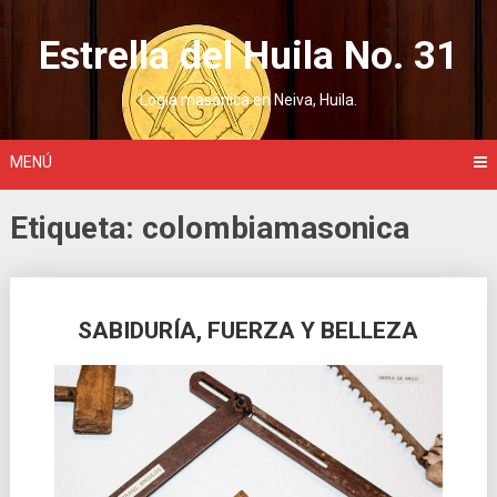
Saltar
al
Estrella del Huila No. 31
contenido
Logia masónica en Neiva, Huila.
MENÚ
Etiqueta:
colombiamasonica
Ir
SABIDURÍA, FUERZA Y BELLEZA
a
las
entradas