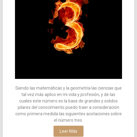
Siendo las matemáticas y la geometría las ciencias que
tal vez más aplico en mi vida y profesión, y de las
cuales este número es la base de grandes y solidos
pilares del conocimiento puedo traer a consideración
como primera medida las siguientes acotaciones sobre
el número tres.
Leer Más