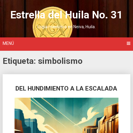
Saltar
al
Estrella del Huila No. 31
contenido
Logia masónica en Neiva, Huila.
MENÚ
Etiqueta:
simbolismo
Ir
DEL HUNDIMIENTO A LA ESCALADA
a
las
entradas